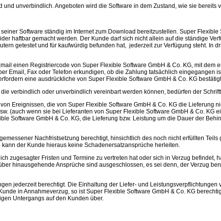
 und unverbindlich. Angeboten wird die Software in dem Zustand, wie sie bereits v
n seiner Software ständig im Internet zum Download bereitzustellen. Super Flexib
vider haftbar gemacht werden. Der Kunde darf sich nicht allein auf die ständige 
ern getestet und für kaufwürdig befunden hat, jederzeit zur Verfügung steht. In d
il einen Registriercode von Super Flexible Software GmbH & Co. KG, mit dem er di
per Email, Fax oder Telefon erkundigen, ob die Zahlung tatsächlich eingegangen ist
erfordern eine ausdrückliche von Super Flexible Software GmbH & Co. KG bestätig
n, die verbindlich oder unverbindlich vereinbart werden können, bedürfen der Schrif
 von Ereignissen, die von Super Flexible Software GmbH & Co. KG die Lieferung 
sw. (auch wenn sie bei Lieferanten von Super Flexible Software GmbH & Co. KG ein
lexible Software GmbH & Co. KG, die Lieferung bzw. Leistung um die Dauer der Be
messener Nachfristsetzung berechtigt, hinsichtlich des noch nicht erfüllten Teils g
so kann der Kunde hieraus keine Schadenersatzansprüche herleiten.
ich zugesagter Fristen und Termine zu vertreten hat oder sich in Verzug befindet
ber hinausgehende Ansprüche sind ausgeschlossen, es sei denn, der Verzug beruh
ngen jederzeit berechtigt. Die Einhaltung der Liefer- und Leistungsverpflichtunge
nde in Annahmeverzug, so ist Super Flexible Software GmbH & Co. KG berechtigt,
ligen Untergangs auf den Kunden über.