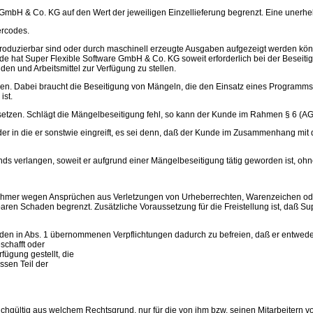
re GmbH & Co. KG auf den Wert der jeweiligen Einzellieferung begrenzt. Eine unerhe
ercodes.
oduzierbar sind oder durch maschinell erzeugte Ausgaben aufgezeigt werden könn
de hat Super Flexible Software GmbH & Co. KG soweit erforderlich bei der Beseit
 und Arbeitsmittel zur Verfügung zu stellen.
en. Dabei braucht die Beseitigung von Mängeln, die den Einsatz eines Programms 
ist.
 setzen. Schlägt die Mängelbeseitigung fehl, so kann der Kunde im Rahmen § 6 (
der in die er sonstwie eingreift, es sei denn, daß der Kunde im Zusammenhang mit 
s verlangen, soweit er aufgrund einer Mängelbeseitigung tätig geworden ist, ohne
mer wegen Ansprüchen aus Verletzungen von Urheberrechten, Warenzeichen oder P
aren Schaden begrenzt. Zusätzliche Voraussetzung für die Freistellung ist, daß S
 den in Abs. 1 übernommenen Verpflichtungen dadurch zu befreien, daß er entwed
schafft oder
gung gestellt, die
sen Teil der
gültig aus welchem Rechtsgrund, nur für die von ihm bzw. seinen Mitarbeitern vor