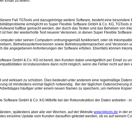
er Email zu liefern.
esem Fall TGTools und dazugehörige weitere Software, besteht eine besondere Ei
ibilitätsprobleme ermöglicht es Super Flexible Software GmbH & Co. KG, TGTools 
en Aufwand haftbar gemacht werden, der durch das Testen und das Beheben von Inko
int ist hier der wiederholte Test neuerer Versionen, in denen Super Flexible Soft
mputer oder seinen Computern ordnungsgemäß funktioniert, oder ob Inkompatibilitä
tetreibern, Betriebssystemversionen sowie Betriebssystemsprachen und Versionen
lich die angegebenen Anforderungen der Software erfüllen. Ebenfalls können Inkomp
tware GmbH & Co. KG ist bereit, den Kunden dabei unentgeltlich per Email zu unte
mpatibilitäten ist insbesondere dann nicht möglich, wenn die Fehler nicht auf d
d und wirksam zu schützen. Dies bedeutet unter anderem eine regelmäßige Datensic
ung ist mindestens einmal täglich notwendig. Bei der täglichen Datensicherung d
 Arbeitstages häufiger unter einem neuen Namen zu speichern, um mehrere Kopiere
le Software GmbH & Co. KG Mithilfe bei der Rekonstruktion der Daten anbieten - in 
änden, spätestens aber alle vier Wochen, auf der Website
www.tgtools.de
in der e
jedes einzelne Update vom Kunden daraufhin getestet werden, ob es auf seinem Co