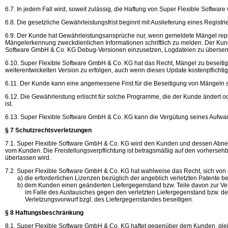
6.7. In jedem Fall wird, soweit zulässig, die Haftung von Super Flexible Softwa
6.8. Die gesetzliche Gewährleistungsfrist beginnt mit Auslieferung eines Registri
6.9. Der Kunde hat Gewährleistungsansprüche nur, wenn gemeldete Mängel repr
Mängelerkennung zweckdienlichen Informationen schriftlich zu melden. Der Kun
Software GmbH & Co. KG Debug-Versionen einzusetzen, Logdateien zu übersenden
6.10. Super Flexible Software GmbH & Co. KG hat das Recht, Mängel zu beseitig
weiterentwickelten Version zu erfolgen, auch wenn dieses Update kostenpflichtig 
6.11. Der Kunde kann eine angemessene Frist für die Beseitigung von Mängeln
6.12. Die Gewährleistung erlischt für solche Programme, die der Kunde ändert o
ist.
6.13. Super Flexible Software GmbH & Co. KG kann die Vergütung seines Aufwand
§ 7 Schutzrechtsverletzungen
7.1. Super Flexible Software GmbH & Co. KG wird den Kunden und dessen Abneh
vom Kunden. Die Freistellungsverpflichtung ist betragsmäßig auf den vorhersehb
überlassen wird.
7.2. Super Flexible Software GmbH & Co. KG hat wahlweise das Recht, sich von
a) die erforderlichen Lizenzen bezüglich der angeblich verletzten Patente be
b) dem Kunden einen geänderten Liefergegenstand bzw. Teile davon zur Verfü
im Falle des Austausches gegen den verletzten Liefergegenstand bzw. des
Verletzungsvorwurf bzgl. des Liefergegenstandes beseitigen.
§ 8 Haftungsbeschränkung
8.1. Super Flexible Software GmbH & Co. KG haftet gegenüber dem Kunden, gleich