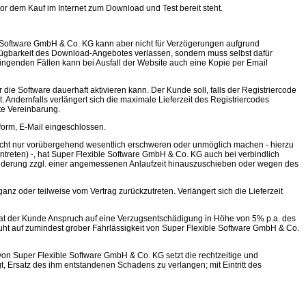
or dem Kauf im Internet zum Download und Test bereit steht.
le Software GmbH & Co. KG kann aber nicht für Verzögerungen aufgrund
Verfügbarkeit des Download-Angebotes verlassen, sondern muss selbst dafür
ringenden Fällen kann bei Ausfall der Website auch eine Kopie per Email
e Software dauerhaft aktivieren kann. Der Kunde soll, falls der Registriercode
. Andernfalls verlängert sich die maximale Lieferzeit des Registriercodes
te Vereinbarung.
tform, E-Mail eingeschlossen.
nicht nur vorübergehend wesentlich erschweren oder unmöglich machen - hierzu
treten) -, hat Super Flexible Software GmbH & Co. KG auch bei verbindlich
hinderung zzgl. einer angemessenen Anlaufzeit hinauszuschieben oder wegen des
anz oder teilweise vom Vertrag zurückzutreten. Verlängert sich die Lieferzeit
, hat der Kunde Anspruch auf eine Verzugsentschädigung in Höhe von 5% p.a. des
t auf zumindest grober Fahrlässigkeit von Super Flexible Software GmbH & Co.
n von Super Flexible Software GmbH & Co. KG setzt die rechtzeitige und
 Ersatz des ihm entstandenen Schadens zu verlangen; mit Eintritt des