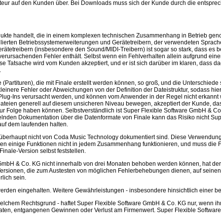
eur auf den Kunden über. Bei Downloads muss sich der Kunde durch die entspr
 Produkte handelt, die in einem komplexen technischen Zusammenhang in Betrieb g
lierten Betriebssystemerweiterungen und Gerätetreibern, der verwendeten Sprache 
rätetreibern (insbesondere den Sound/MIDI-Treibern) ist sogar so stark, dass es b
 verursachenden Fehler enthält. Selbst wenn ein Fehlverhalten allein aufgrund eine
iese Tatsache wird vom Kunden akzeptiert, und er ist sich darüber im klaren, dass
.
 (Partituren), die mit Finale erstellt werden können, so groß, und die Unterschiede
nere Fehler oder Abweichungen von der Definition der Dateistruktur, sodass hier ei
lug-Ins verursacht werden, und können vom Anwender in der Regel nicht erkannt w
Dateien generell auf diesem unsicheren Niveau bewegen, akzeptiert der Kunde, d
zur Folge haben können. Selbstverständlich ist Super Flexible Software GmbH & 
nden Dokumentation über die Datenformate von Finale kann das Risiko nicht Supe
auf dem laufenden halten.
überhaupt nicht von Coda Music Technology dokumentiert sind. Diese Verwendung g
en einige Funktionen nicht in jedem Zusammenhang funktionieren, und muss die F
nale-Version selbst feststellen.
e GmbH & Co. KG nicht innerhalb von drei Monaten behoben werden können, hat de
ersionen, die zum Austesten von möglichen Fehlerbehebungen dienen, auf seine
lich sein.
werden eingehalten. Weitere Gewährleistungen - insbesondere hinsichtlich einer 
welchem Rechtsgrund - haftet Super Flexible Software GmbH & Co. KG nur, wenn ihm 
aten, entgangenen Gewinnen oder Verlust am Firmenwert. Super Flexible Software