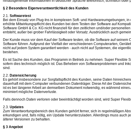
hinausgehende Informationen in deutscher Sprache telefonisch, schriftlich oder p
§ 2 Besondere Eigenverantwortlichkeit des Kunden
2.1.
Softwaretest
Bei dem Einsatz von Plug-Ins in komplexen Soft- und Hardwareumgebungen, in di
erhöhte Mitwirkungspflicht des Kunden bei dem Testen der Software auf Kompat
Software GmbH & Co. KG nicht finanziell für den zeitlichen und/oder personell
entsteht, außer bei grober Fahrlässigkeit oder Vorsatz. Ausdrücklich auch geme
Der Kunde muss vor dem Kauf der Software testen, ob die Software auf seinem Co
Software führen. Aufgrund der Vielfalt der verschiedenen Computerarten, Gerä
nicht auf jedem System garantiert werden - auch nicht auf Systemen, die eigent
bestehen.
Es ist Sache des Kunden, das Programm in Betrieb zu nehmen. Super Flexible Sof
sofern dies technisch möglich ist. Das Beheben von Softwareproblemen und Inko
sind.
2.2.
Datensicherung
Es gehört insbesondere zur Sorgfaltspflicht des Kunden, seine Daten hinreichen
dauerhaft mit dem Computer verbundenen Datenträger. Diese Art der Datensicher
ist es bei längerer Arbeit an demselben Dokument notwendig, es während eines
minimiert mögliche Datenverluste.
Falls dennoch Daten verloren oder beeinträchtigt worden sind, wird Super Flexib
2.3.
Updates
Zum Verantwortungsbereich des Kunden gehört ferner, sich in regelmäßigen Abst
erkundigen und, falls nötig, ein Update herunterzuladen. Allerdings muss auch 
älterer Versionen zu behalten.
§ 3 Angebot