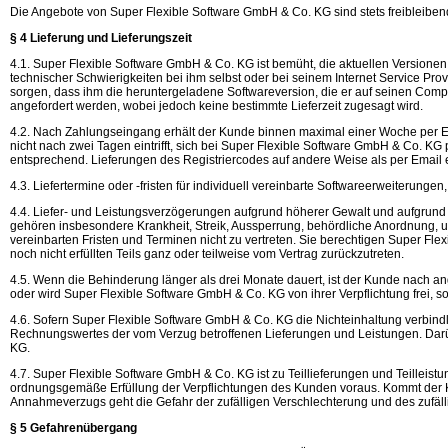
Die Angebote von Super Flexible Software GmbH & Co. KG sind stets freibleibend
§ 4 Lieferung und Lieferungszeit
4.1. Super Flexible Software GmbH & Co. KG ist bemüht, die aktuellen Versione
technischer Schwierigkeiten bei ihm selbst oder bei seinem Internet Service Pro
sorgen, dass ihm die heruntergeladene Softwareversion, die er auf seinen Comput
angefordert werden, wobei jedoch keine bestimmte Lieferzeit zugesagt wird.
4.2. Nach Zahlungseingang erhält der Kunde binnen maximal einer Woche per Ema
nicht nach zwei Tagen eintrifft, sich bei Super Flexible Software GmbH & Co. KG 
entsprechend. Lieferungen des Registriercodes auf andere Weise als per Email 
4.3. Liefertermine oder -fristen für individuell vereinbarte Softwareerweiterunge
4.4. Liefer- und Leistungsverzögerungen aufgrund höherer Gewalt und aufgrund
gehören insbesondere Krankheit, Streik, Aussperrung, behördliche Anordnung, u
vereinbarten Fristen und Terminen nicht zu vertreten. Sie berechtigen Super F
noch nicht erfüllten Teils ganz oder teilweise vom Vertrag zurückzutreten.
4.5. Wenn die Behinderung länger als drei Monate dauert, ist der Kunde nach ange
oder wird Super Flexible Software GmbH & Co. KG von ihrer Verpflichtung frei, 
4.6. Sofern Super Flexible Software GmbH & Co. KG die Nichteinhaltung verbindl
Rechnungswertes der vom Verzug betroffenen Lieferungen und Leistungen. Darü
KG.
4.7. Super Flexible Software GmbH & Co. KG ist zu Teillieferungen und Teilleistu
ordnungsgemäße Erfüllung der Verpflichtungen des Kunden voraus. Kommt der Ku
Annahmeverzugs geht die Gefahr der zufälligen Verschlechterung und des zufäl
§ 5 Gefahrenübergang