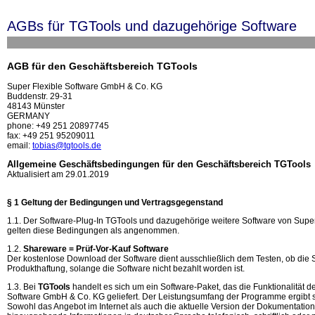
AGBs für TGTools und dazugehörige Software
AGB für den Geschäftsbereich TGTools
Super Flexible Software GmbH & Co. KG
Buddenstr. 29-31
48143 Münster
GERMANY
phone: +49 251 20897745
fax: +49 251 95209011
email:
tobias@tgtools.de
Allgemeine Geschäftsbedingungen für den Geschäftsbereich TGTools
Aktualisiert am 29.01.2019
§ 1 Geltung der Bedingungen und Vertragsgegenstand
1.1. Der Software-Plug-In TGTools und dazugehörige weitere Software von Supe
gelten diese Bedingungen als angenommen.
1.2.
Shareware = Prüf-Vor-Kauf Software
Der kostenlose Download der Software dient ausschließlich dem Testen, ob die 
Produkthaftung, solange die Software nicht bezahlt worden ist.
1.3. Bei
TGTools
handelt es sich um ein Software-Paket, das die Funktionalität 
Software GmbH & Co. KG geliefert. Der Leistungsumfang der Programme ergibt 
Sowohl das Angebot im Internet als auch die aktuelle Version der Dokumentation