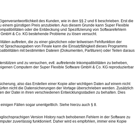
genverantwortlichkeit des Kunden, wie in den §§ 2 und 6 beschrieben. Erst die
zu einem günstigen Preis anzubieten. Aus diesem Grunde kann Super Flexible
mpatibilitäten oder die Entdeckung und Spezifizierung von Softwarefehlern
ware GmbH & Co. KG bestehende Probleme zu lösen versucht.
ten auftreten, die zu einer gänzlichen oder teilweisen Fehlfunktion der
 und Sprachausgaben von Finale kann die Einsatzfähigkeit dieses Programms
atibilitäten mit bestimmten Dateien (Dokumenten, Partituren) oder Teilen daraus
rstützen und zu versuchen, evtl. auftretende Inkompatibilitäten zu beheben,
en eigenen Computern der Super Flexible Software GmbH & Co. KG reproduzierbar
herung, also das Erstellen einer Kopie aller wichtigen Daten auf einem nicht
ürfen nicht die Datensicherungen der Vortage überschrieben werden. Zusätzlich
n der Datei in ihren verschiedenen Entwicklungsstadien zu behalten. Dies
einigen Fällen sogar unentgeltlich. Siehe hierzu auch § 8.
nglischsprachigen Version History nach behobenen Fehlern in der Software zu
mputer zuverlässig funktioniert. Daher wird es empfohlen, immer eine Kopie