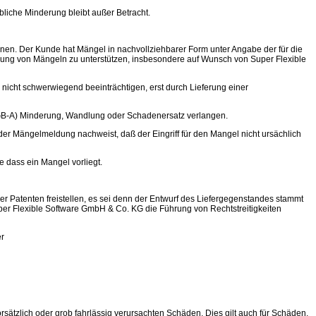
bliche Minderung bleibt außer Betracht.
en. Der Kunde hat Mängel in nachvollziehbarer Form unter Angabe der für die
igung von Mängeln zu unterstützen, insbesondere auf Wunsch von Super Flexible
nicht schwerwiegend beeinträchtigen, erst durch Lieferung einer
AGB-A) Minderung, Wandlung oder Schadenersatz verlangen.
der Mängelmeldung nachweist, daß der Eingriff für den Mangel nicht ursächlich
 dass ein Mangel vorliegt.
atenten freistellen, es sei denn der Entwurf des Liefergegenstandes stammt
uper Flexible Software GmbH & Co. KG die Führung von Rechtstreitigkeiten
er
sätzlich oder grob fahrlässig verursachten Schäden. Dies gilt auch für Schäden,