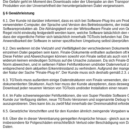
Die Gefahr geht im Moment des Downloads oder der Übergabe an den Transport
Produkten von der Unversehrtheit der heruntergeladenen Datei vergewissern.
§ 6 Gewährleistung
6.1. Der Kunde ist darüber informiert, dass es sich bei Software-Plug-Ins um
verwendeten Computer, der Sprache und Version des Betriebssystems, der instal
Softwareprodukten ab. Die Abhängigkeit von der Wirtssoftware Finale und von Ge
Regel nicht eindeutig festgestellt werden kann, welche Software tatsächlich den
dass der eigentliche Fehler sich tatsächlich innerhalb TGTools befunden hat. D
Anwendbarkeit der Software in seiner spezifischen Umgebung selbst überprüfen
6.2. Des weiteren ist die Vielzahl und Vielfältigkeit der verschiedenen Dokumente
einzelnen Datei gegeben sein kann. Finale-Dokumente enthalten außerdem oft klei
Diese Fehler und Abweichungen können sowohl von Finale selbst als auch von P
widerum keinen eindeutigen Schluss auf die Ursache zulassen. Da sich Finale-
Norm abweichen, und in seltenen Fällen Fehlfunktionen und/oder Datenverlust 
entsprechend dem aktuellen Erkenntnisstand zu verhindern. Aufgrund der mangel
der Natur der Sache "Finale-Plug-In". Der Kunde muss sich deshalb gemäß 2.3. 
6.3. TGTools muss außerdem einige Datenstrukturen von Finale verwenden, die 
dokumentierten Strukturen. Auch hier muss der Kunde akzeptieren, dass desweg
Download jeder neueren Version von TGTools und/oder Installation einer neuen Fi
6.4. Im Falle schwerwiegender Fehlfunktionen, die von Super Flexible Softwar
Kunde zur Verfügung stellen, neue TGTools-Versionen und sogenannte Debug-V
auszuprobieren. Dies kann bis zu zwölf Mal innerhalb der Dreimonatsfrist erforder
6.5. Gesetzliche Vorschriften und für den Kunden ähnlich zwingende Vorgaben 
6.6. Über die in dieser Vereinbarung geregelten Ansprüche hinaus - gleich aus 
insbesondere für Folgeschäden einschließlich Verlust oder Beschädigung von D
Daten.