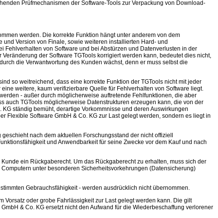
echenden Prüfmechanismen der Software-Tools zur Verpackung von Download-
enommen werden. Die korrekte Funktion hängt unter anderem von dem
und Version von Finale, sowie weiteren installierten Hard- und
ei Fehlverhalten von Software und bei Abstürzen und Datenverlusten in der
r Veränderung der Software TGTools korrigiert werden kann, bedeutet dies nicht,
 dadurch die Verwantwortung des Kunden wächst, denn er muss selbst die
 sind so weitreichend, dass eine korrekte Funktion der TGTools nicht mit jeder
ne weitere, kaum verifizierbare Quelle für Fehlverhalten von Software liegt.
erden - außer durch möglicherweise auftretende Fehlfunktionen, die aber
ass auch TGTools möglicherweise Datenstrukturen erzeugen kann, die von der
Co. KG ständig bemüht, derartige Vorkommnisse und deren Auswirkungen
r Flexible Software GmbH & Co. KG zur Last gelegt werden, sondern es liegt in
eschieht nach dem aktuellen Forschungsstand der nicht offiziell
unktionsfähigkeit und Anwendbarkeit für seine Zwecke vor dem Kauf und nach
r Kunde ein Rückgaberecht. Um das Rückgaberecht zu erhalten, muss sich der
n Computern unter besonderen Sicherheitsvorkehrungen (Datensicherung)
bestimmten Gebrauchsfähigkeit - werden ausdrücklich nicht übernommen.
Vorsatz oder grobe Fahrlässigkeit zur Last gelegt werden kann. Die gilt
 GmbH & Co. KG ersetzt nicht den Aufwand für die Wiederbeschaffung verlorener